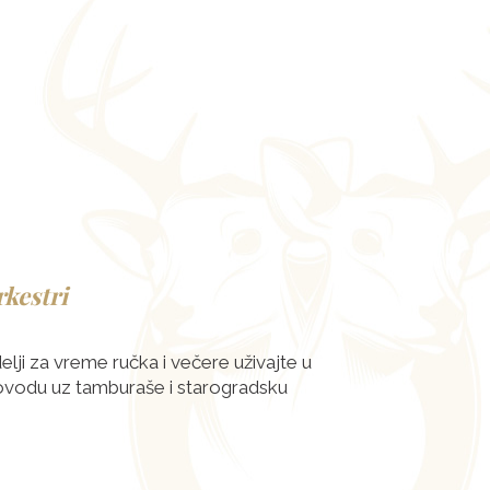
kestri
lji za vreme ručka i večere uživajte u
vodu uz tamburaše i starogradsku