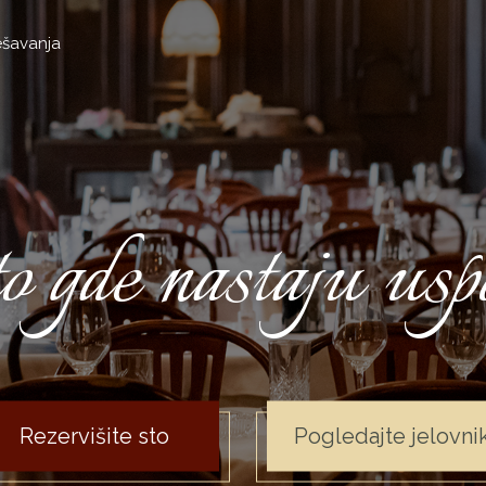
šavanja
 gde nastaju us
Rezervišite sto
Pogledajte jelovni