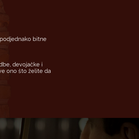
i podjednako bitne
dbe, devojačke i
e ono što želite da