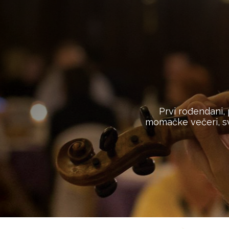
Prvi rođendani,
momačke večeri, sv