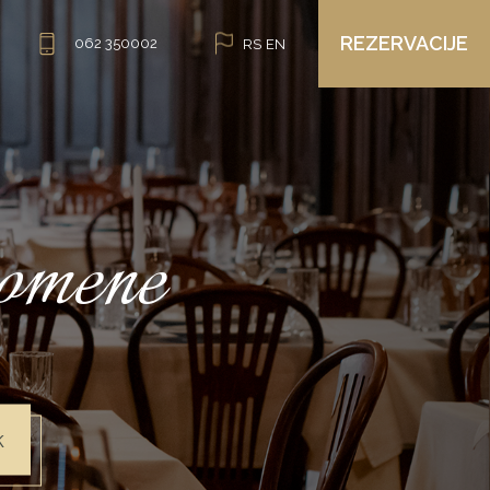
REZERVACIJE
062 350002
RS
EN
pomene
k