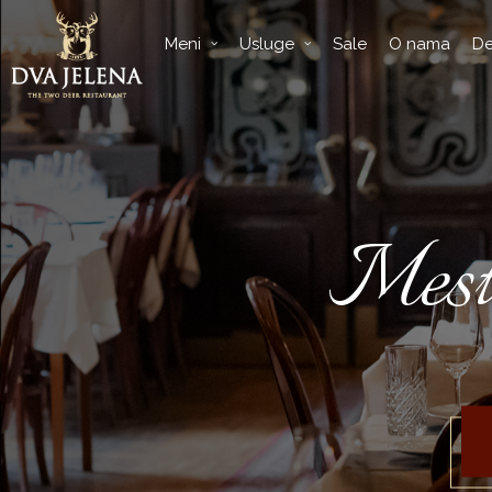
Meni
Usluge
Sale
O nama
De
Mesto