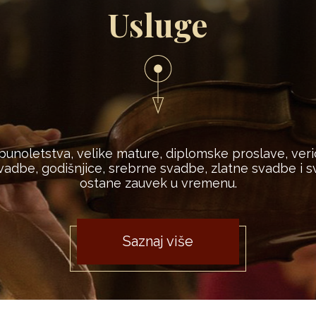
Usluge
 punoletstva, velike mature, diplomske proslave, veri
adbe, godišnjice, srebrne svadbe, zlatne svadbe i sv
ostane zauvek u vremenu.
Saznaj više