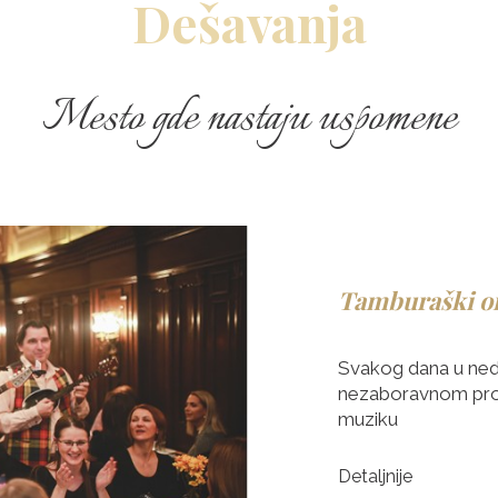
Dešavanja
Mesto gde nastaju uspomene
Tamburaški or
Svakog dana u nede
nezaboravnom pro
muziku
Detaljnije