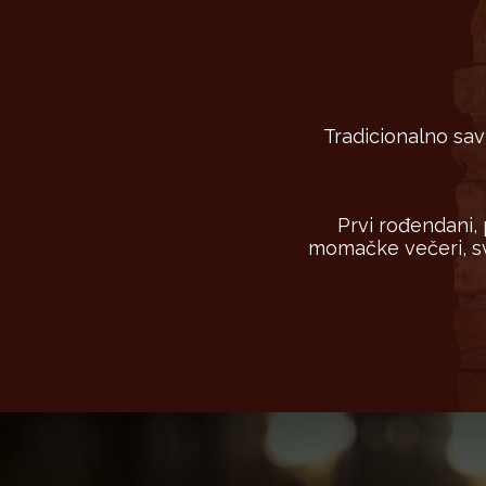
Tradicionalno sav
Prvi rođendani,
momačke večeri, sv