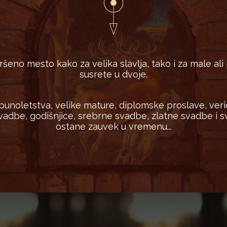
ršeno mesto kako za velika slavlja, tako i za male al
susrete u dvoje.
 punoletstva, velike mature, diplomske proslave, veri
adbe, godišnjice, srebrne svadbe, zlatne svadbe i sv
ostane zauvek u vremenu...