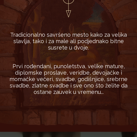
Tradicionalno savršeno mesto kako za velika
slavlja, tako i za male ali podjednako bitne
susrete u dvoje.
Prvi rođendani, punoletstva, velike mature,
diplomske proslave, veridbe, devojačke i
momačke večeri, svadbe, godišnjice, srebrne
svadbe, zlatne svadbe i sve ono što želite da
ostane zauvek u vremenu...