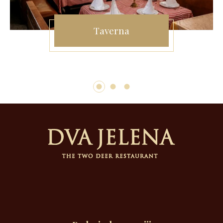
Taverna
1
2
3