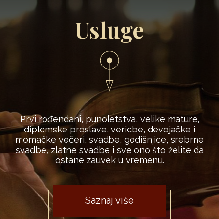
Usluge
Prvi rođendani, punoletstva, velike mature,
diplomske proslave, veridbe, devojačke i
momačke večeri, svadbe, godišnjice, srebrne
svadbe, zlatne svadbe i sve ono što želite da
ostane zauvek u vremenu.
Saznaj više