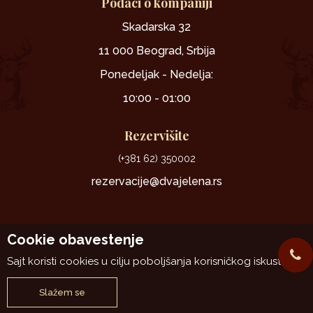
Podaci o kompaniji
Skadarska 32
11 000 Beograd, Srbija
Ponedeljak - Nedelja:
10:00 - 01:00
Rezervišite
(+381 62) 350002
rezervacije@dvajelena.rs
Cookie obavestenje
Sajt koristi cookies u cilju poboljšanja korisničkog iskustva.
www.dvajelena.rs
NB SOFT
@2026
, Izrada
. Sva prava zadržana.
Slažem se