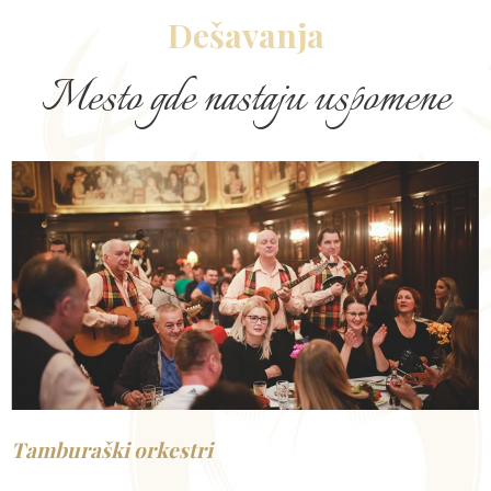
Dešavanja
Mesto gde nastaju uspomene
Tamburaški orkestri