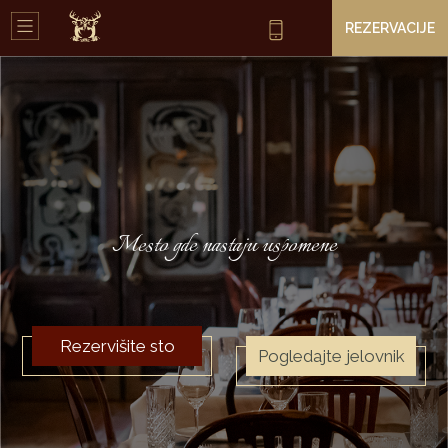
REZERVACIJE
Mesto gde nastaju uspomene
Rezervišite sto
Pogledajte jelovnik