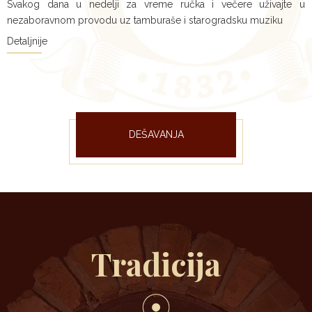
Svakog dana u nedelji za vreme ručka i večere uživajte u
nezaboravnom provodu uz tamburaše i starogradsku muziku
Detaljnije
DEŠAVANJA
Tradicija