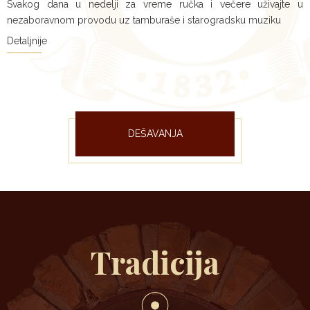
Svakog dana u nedelji za vreme ručka i večere uživajte u
nezaboravnom provodu uz tamburaše i starogradsku muziku
Detaljnije
DEŠAVANJA
Tradicija