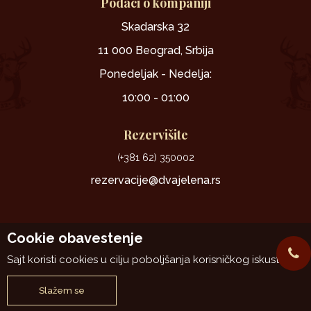
Podaci o kompaniji
Skadarska 32
11 000 Beograd, Srbija
Ponedeljak - Nedelja:
10:00 - 01:00
Rezervišite
(+381 62) 350002
rezervacije@dvajelena.rs
Cookie obavestenje
Sajt koristi cookies u cilju poboljšanja korisničkog iskustva.
www.dvajelena.rs
NB SOFT
@2026
, Izrada
. Sva prava zadržana.
Slažem se