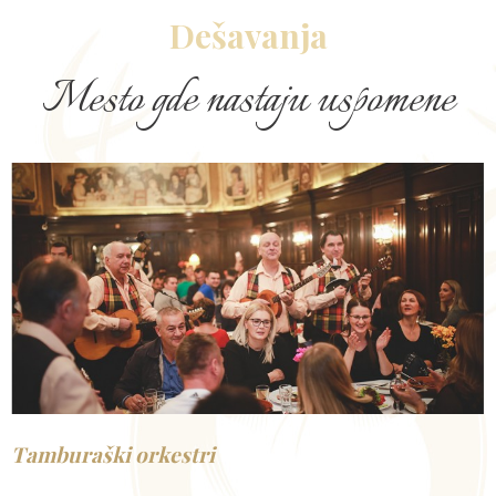
Dešavanja
Mesto gde nastaju uspomene
Tamburaški orkestri