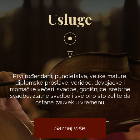
Usluge
Prvi rođendani, punoletstva, velike mature,
diplomske proslave, veridbe, devojačke i
momačke večeri, svadbe, godišnjice, srebrne
svadbe, zlatne svadbe i sve ono što želite da
ostane zauvek u vremenu.
Saznaj više