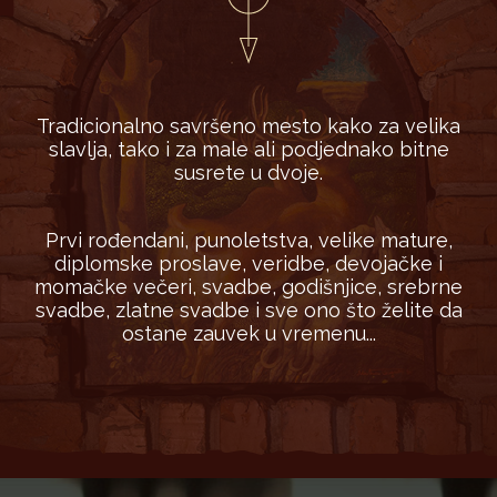
Tradicionalno savršeno mesto kako za velika
slavlja, tako i za male ali podjednako bitne
susrete u dvoje.
Prvi rođendani, punoletstva, velike mature,
diplomske proslave, veridbe, devojačke i
momačke večeri, svadbe, godišnjice, srebrne
svadbe, zlatne svadbe i sve ono što želite da
ostane zauvek u vremenu...