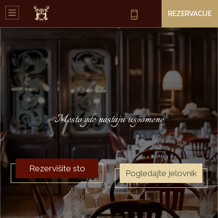
REZERVACIJE
Mesto gde nastaju uspomene
Rezervišite sto
Pogledajte jelovnik