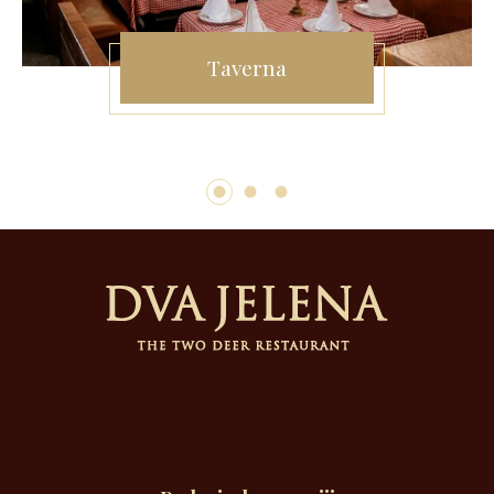
Taverna
1
2
3