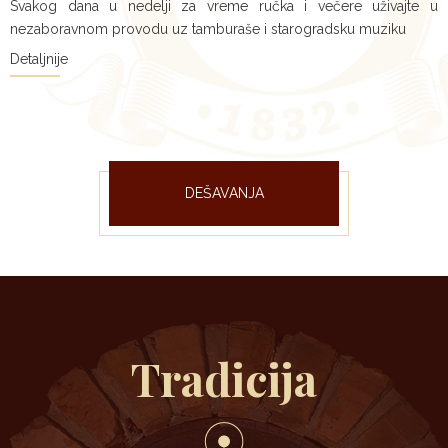
Svakog dana u nedelji za vreme ručka i večere uživajte u
nezaboravnom provodu uz tamburaše i starogradsku muziku
Detaljnije
DEŠAVANJA
Tradicija