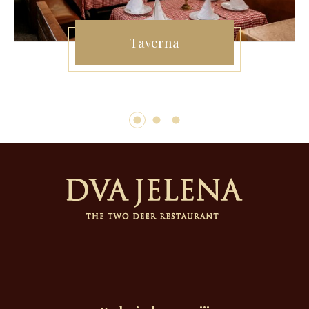
Taverna
1
2
3