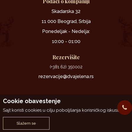
Podaci o kompaniji
Skadarska 32
11 000 Beograd, Srbija
Ponedeljak - Nedelja:
10:00 - 01:00
Rezervišite
(+381 62) 350002
rezervacije@dvajelena.rs
Cookie obavestenje
Sajt koristi cookies u cilju poboljšanja korisničkog iskustva.
www.dvajelena.rs
NB SOFT
@2026
, Izrada
. Sva prava zadržana.
Slažem se