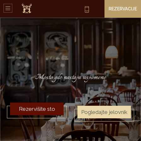
REZERVACIJE
Mesto gde nastaju uspomene
Rezervišite sto
Pogledajte jelovnik