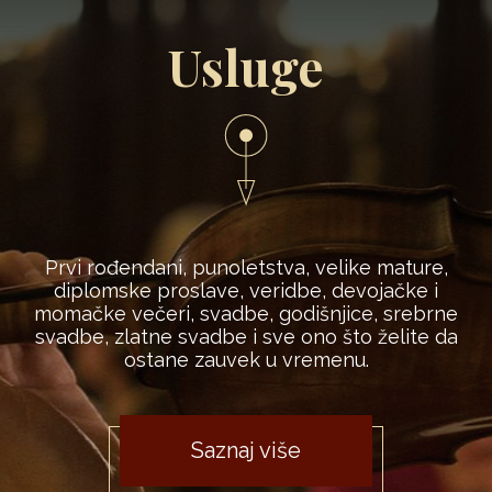
Usluge
Prvi rođendani, punoletstva, velike mature,
diplomske proslave, veridbe, devojačke i
momačke večeri, svadbe, godišnjice, srebrne
svadbe, zlatne svadbe i sve ono što želite da
ostane zauvek u vremenu.
Saznaj više