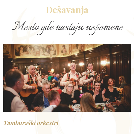
Dešavanja
Mesto gde nastaju uspomene
Tamburaški orkestri