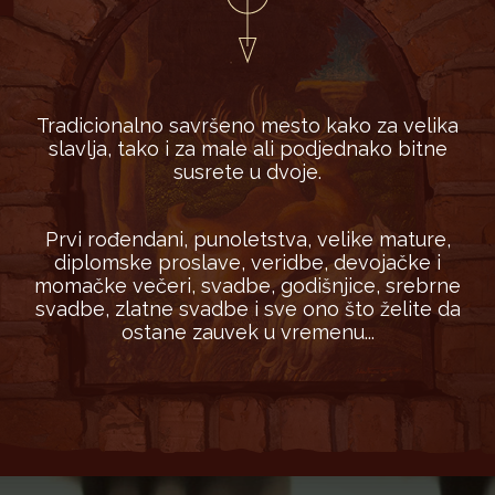
Tradicionalno savršeno mesto kako za velika
slavlja, tako i za male ali podjednako bitne
susrete u dvoje.
Prvi rođendani, punoletstva, velike mature,
diplomske proslave, veridbe, devojačke i
momačke večeri, svadbe, godišnjice, srebrne
svadbe, zlatne svadbe i sve ono što želite da
ostane zauvek u vremenu...