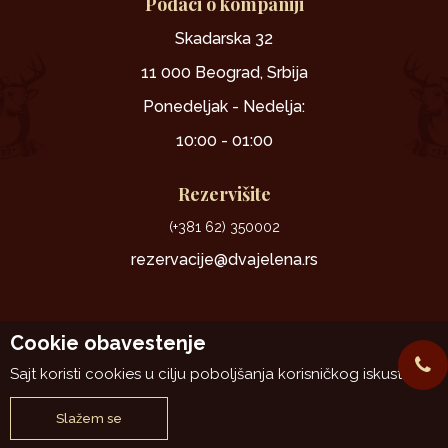
Podaci o kompaniji
Skadarska 32
11 000 Beograd, Srbija
Ponedeljak - Nedelja:
10:00 - 01:00
Rezervišite
(+381 62) 350002
rezervacije@dvajelena.rs
Cookie obavestenje
Sajt koristi cookies u cilju poboljšanja korisničkog iskustva.
www.dvajelena.rs
NB SOFT
@2026
, Izrada
. Sva prava zadržana.
Slažem se