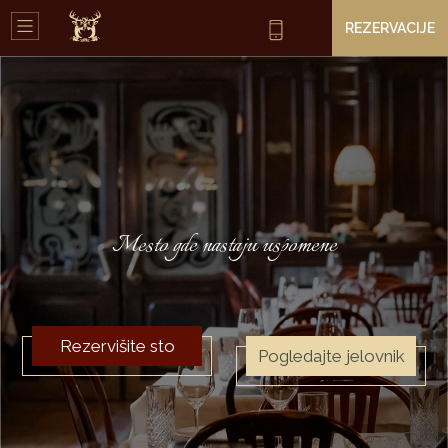
REZERVACIJE
Mesto gde nastaju uspomene
Rezervišite sto
Pogledajte jelovnik