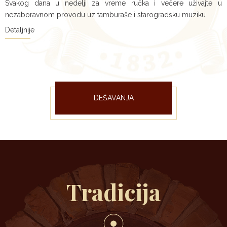
Svakog dana u nedelji za vreme ručka i večere uživajte u
nezaboravnom provodu uz tamburaše i starogradsku muziku
Detaljnije
DEŠAVANJA
Tradicija