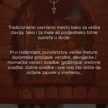
Tradicionalno savršeno mesto kako za velika
slavlja, tako i za male ali podjednako bitne
susrete u dvoje.
Prvi rođendani, punoletstva, velike mature,
diplomske proslave, veridbe, devojačke i
momačke večeri, svadbe, godišnjice, srebrne
svadbe, zlatne svadbe i sve ono što želite da
ostane zauvek u vremenu...