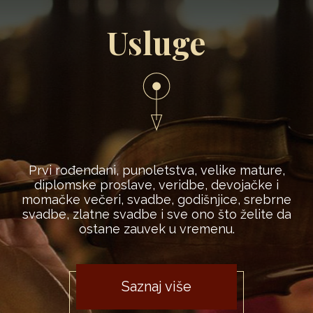
Usluge
Prvi rođendani, punoletstva, velike mature,
diplomske proslave, veridbe, devojačke i
momačke večeri, svadbe, godišnjice, srebrne
svadbe, zlatne svadbe i sve ono što želite da
ostane zauvek u vremenu.
Saznaj više