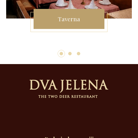
Taverna
1
2
3