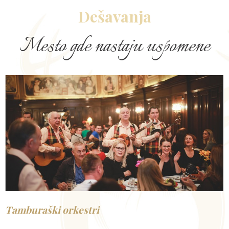
Dešavanja
Mesto gde nastaju uspomene
Tamburaški orkestri