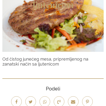
ljutenicom
Od čistog junećeg mesa, pripremljenog na
zanatski način sa ljutenicom
Podeli