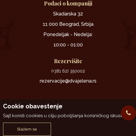
Podaci o kompaniji
Skadarska 32
11 000 Beograd, Srbija
Ponedeljak - Nedelja:
10:00 - 01:00
Rezervišite
(+381 62) 350002
rezervacije@dvajelena.rs
Cookie obavestenje
Sajt koristi cookies u cilju poboljšanja korisničkog iskustva.
www.dvajelena.rs
NB SOFT
@2026
, Izrada
. Sva prava zadržana.
Slažem se