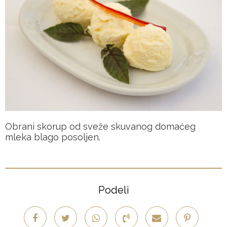
Obrani skorup od sveže skuvanog domaćeg
mleka blago posoljen.
Podeli